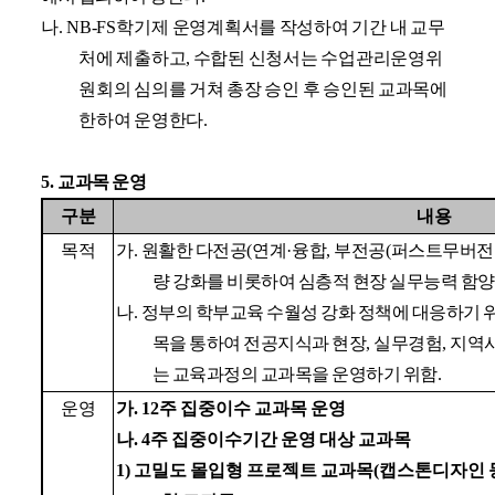
나
.
NB-FS
학기제
운영
계획서를 작성하여 기간 내 교무
처에 제출하고
,
수합된 신청서는 수업관리운영위
원회의 심의를 거쳐 총장 승인 후 승인된 교과목에
한하여 운영한다
.
5.
교과목 운영
구분
내용
목적
가
.
원활한 다전공
(
연계
·
융합
,
부전공
(
퍼스트무버전
량 강화를 비롯하여 심층적 현장 실무능력 함양
나
.
정부의 학부교육 수월성 강화 정책에 대응하기 
목을 통하여 전공지식과 현장
,
실무경험
,
지역사
는 교육과정의 교과목을 운영하기 위함
.
운영
가
. 12
주 집중이수 교과목 운영
나
. 4
주 집중이수기간 운영 대상 교과목
1)
고밀도 몰입형 프로젝트 교과목(캡스톤디자인 