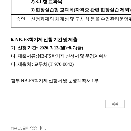
2) S-L
형 교과목
3)
현장실습형 교과목(자격증 관련 현장실습 제외)
승인
신청과제의 체계성 및 구체성 등을 수업관리운
6. NB-FS
학기제 신청 기간 및 제출
가
.
신청 기간
:
2026. 7. 13.(월)~8. 7.(금)
나
.
제출서류
: NB-FS
학기제 신청서 및 운영계획서
다
.
제출처
:
교무처
(T. 970-0042)
첨부
NB-FS
학기제 신청서 및 운영계획서
1
부
.
목록
글이 없습니다.
다음 글 :