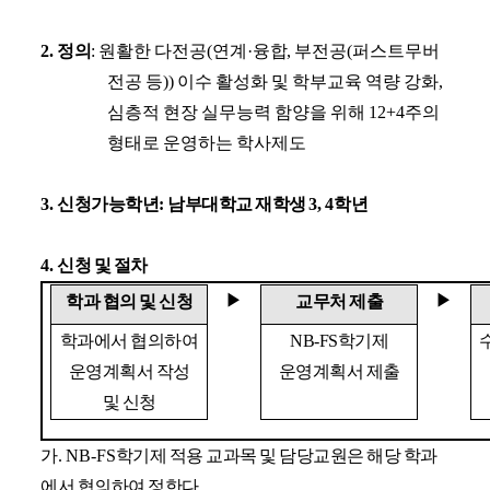
2.
정의
: 원활
한 다전공
(연계
·
융합
, 부전공(퍼스트무버
전공 등)) 이수 활성화 및 학부교육 역량 강화,
심층적 현장 실무능력 함양을 위해 12+4주의
형태로 운영하는 학사제도
3.
신청가능학년
:
남부대학교 재학생
3, 4
학년
4.
신청 및 절차
▶
▶
학과 협의 및 신청
교무처 제출
학과에서 협의하여
NB-FS학기제
운영계획서 작성
운영계획서 제출
및 신청
가
. NB-FS
학기제 적용 교과목 및 담당교원은 해당 학과
에서 협의하여 정한다
.