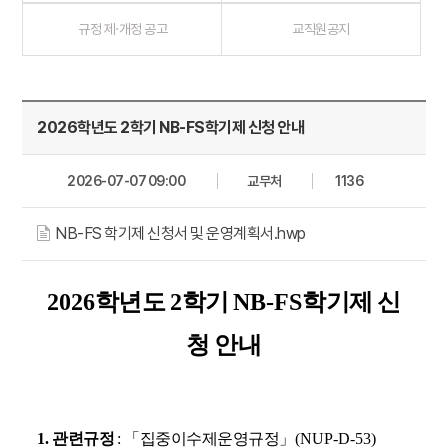
규정 제·개정 공고
교직원공지
2026학년도 2학기 NB-FS학기제 신청 안내
2026-07-07 09:00
교무처
1136
NB-FS 학기제 신청서 및 운영계획서.hwp
2026
학년도
2
학기
NB-FS
학기제 신
청 안내
1.
관련규정
:
「
집중이수제운영규정
」
(NUP-D-53)