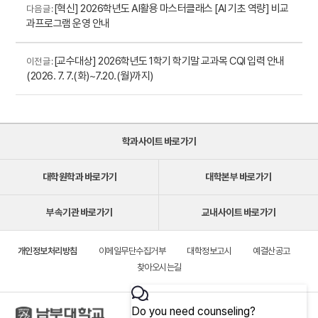
[혁신] 2026학년도 AI활용 마스터클래스 [AI 기초 역량] 비교
다음 글 :
과프로그램 운영 안내
[교수대상] 2026학년도 1학기 학기말 교과목 CQI 입력 안내
이전 글 :
(2026. 7. 7.(화)~7.20.(월)까지)
학과사이트 바로가기
대학원학과 바로가기
대학본부 바로가기
부속기관 바로가기
교내사이트 바로가기
개인정보처리방침
이메일무단수집거부
대학정보고시
예결산공고
찾아오시는길